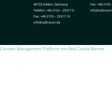
40723 Hilden, Germany
Fax: +49-2103 
Telefon: +49-2103 – 25317-0
info@adtraco
Fax: +49-2103 – 25317-19
info@adtracon.de
Consent Management Platform von Real Cookie Banner