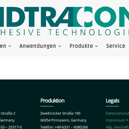
en
Anwendungen
Produkte
Service
Produktion
Legals
-Straße 2
Zweibrücker Straße 189
Datenschutze
 Germany
66954 Pirmasens, Germany
Impressum
>
103 – 25317-0
Telefon: +49-6331 – 6080266
Allg. Geschä