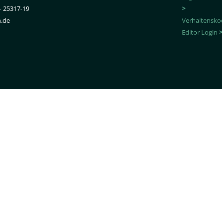
– 25317-19
>
n.de
Verhaltensko
Editor Login