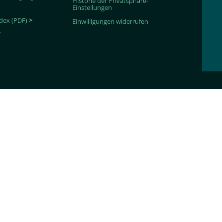
Historie der Privatsphäre-
Einstellungen
dex (PDF)
>
Einwilligungen widerrufen
>