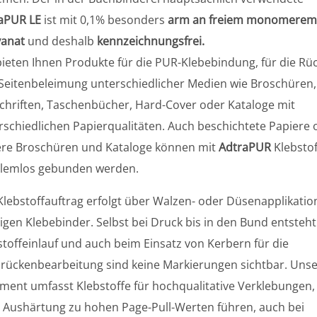
aPUR LE
ist mit 0,1% besonders
arm an freiem monomere
yanat
und deshalb
kennzeichnungsfrei.
bieten Ihnen Produkte für die PUR-Klebebindung, für die Rü
Seitenbeleimung unterschiedlicher Medien wie Broschüren,
schriften, Taschenbücher, Hard-Cover oder Kataloge mit
rschiedlichen Papierqualitäten. Auch beschichtete Papiere 
ere Broschüren und Kataloge können mit
AdtraPUR
Klebstof
lemlos gebunden werden.
Klebstoffauftrag erfolgt über Walzen- oder Düsenapplikatio
igen Klebebinder. Selbst bei Druck bis in den Bund entsteht
stoffeinlauf und auch beim Einsatz von Kerbern für die
rückenbearbeitung sind keine Markierungen sichtbar. Uns
iment umfasst Klebstoffe für hochqualitative Verklebungen,
 Aushärtung zu hohen Page-Pull-Werten führen, auch bei