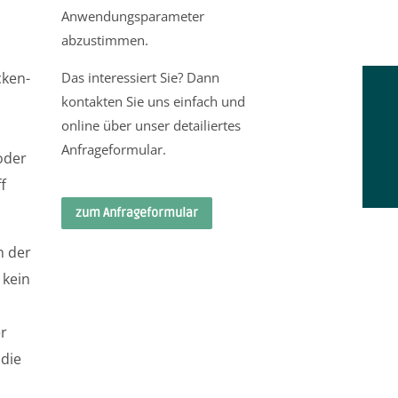
Anwendungsparameter
m
abzustimmen.
cken-
Das interessiert Sie? Dann
kontakten Sie uns einfach und
online über unser detailiertes
Anfrageformular.
oder
f
zum Anfrageformular
n der
 kein
er
 die