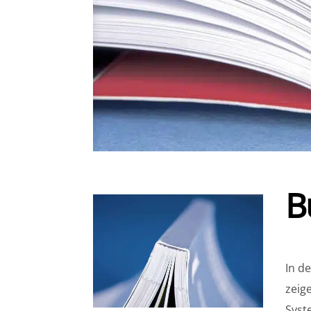
B
In d
zeig
Syst