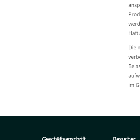
ansp
Prod
werd
Haft
Die 
verb
Bela
aufw
im G
Geschäftsanschrift
Besucher