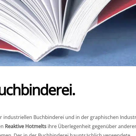
uchbinderei.
er industriellen Buchbinderei und in der graphischen Indust
en
Reaktive Hotmelts
ihre Überlegenheit gegenüber andere
emen. Der in der Buchbinderei hauptsächlich verwendete