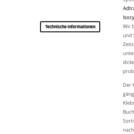
Adtr
Isoc
Wir 
Technische Informationen
und 
Zeit
unte
dick
prob
Der 
gäng
Kleb
Buch
Sort
nach